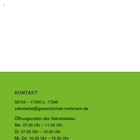
n
KONTAKT
02104 – 17330 o. 17340
sekretariat@gesamtschule-mettmann.de
Öffnungszeiten des Sekretariates:
Mo: 07:30 Uhr – 11:00 Uhr
Di: 07:30 Uhr – 10:30 Uhr
Mi, Do: 10.30 Uhr – 15.00 Uhr