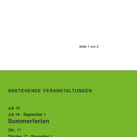
Seite 1 von 2
ANSTEHENDE VERANSTALTUNGEN
Juli
18
Juli 18
-
September 1
Sommerferien
Okt.
17
Oktober 17
-
November 1