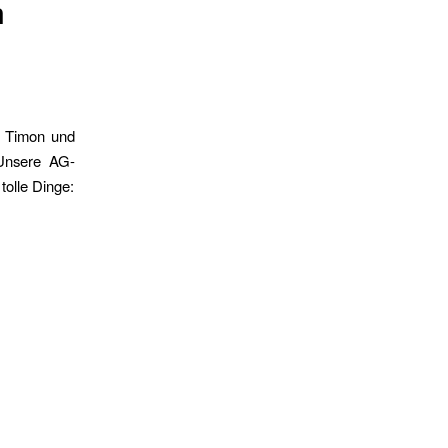
m
s, Timon und
 Unsere AG-
tolle Dinge:
.