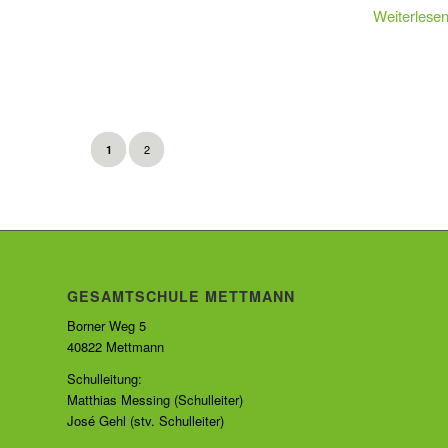
Weiterlese
2
1
GESAMTSCHULE METTMANN
Borner Weg 5
40822 Mettmann
Schulleitung:
Matthias Messing (Schulleiter)
José Gehl (stv. Schulleiter)