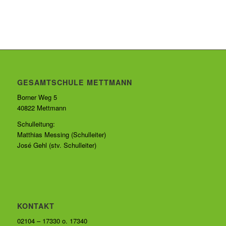
GESAMTSCHULE METTMANN
Borner Weg 5
40822 Mettmann
Schulleitung:
Matthias Messing (Schulleiter)
José Gehl (stv. Schulleiter)
KONTAKT
02104 – 17330 o. 17340