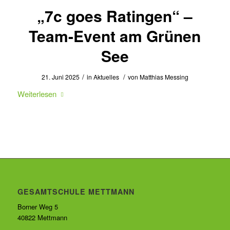
„7c goes Ratingen“ –
Team-Event am Grünen
See
/
/
21. Juni 2025
in
Aktuelles
von
Matthias Messing
Weiterlesen
GESAMTSCHULE METTMANN
Borner Weg 5
40822 Mettmann