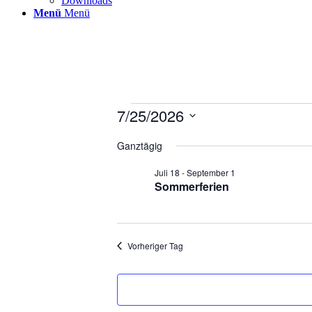
Downloads
Menü
Menü
Veranstaltungen
7/25/2026
für
Datum
wählen.
Ganztägig
25.
Juli
Juli 18
-
September 1
2026
Sommerferien
Vorheriger Tag