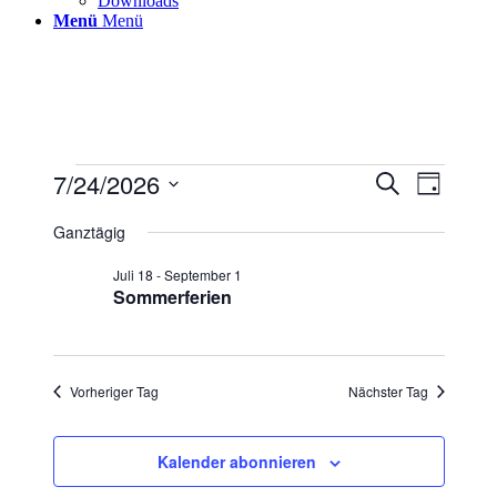
Downloads
Menü
Menü
Veranstaltungen
7/24/2026
Veranstaltu
Veranst
Suche
Tag
Ansicht
für
Suche
Datum
Navigat
wählen.
Ganztägig
24.
und
Juli
Ansichten,
Juli 18
-
September 1
2026
Sommerferien
Navigation
Vorheriger Tag
Nächster Tag
Kalender abonnieren