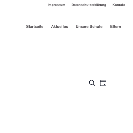
Impressum
Datenschutzerklärung
Kontakt
Startseite
Aktuelles
Unsere Schule
Eltern
Veranstaltu
Veranstalt
Suche
Tag
Ansichten-
Suche
Navigation
und
Ansichten,
Navigation