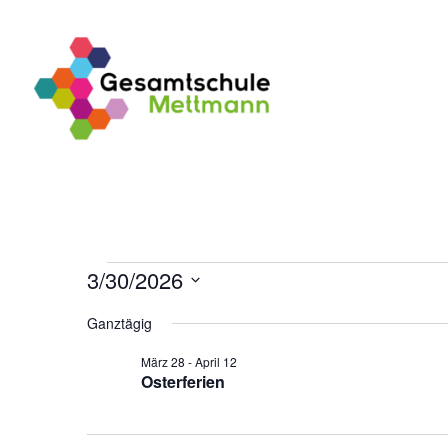
Veranstaltungen
3/30/2026
für
Datum
Ganztägig
wählen.
30.
März 28
-
April 12
März
Osterferien
2026