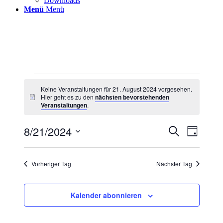
Downloads
Menü
Menü
Veranstaltungen
Keine Veranstaltungen für 21. August 2024 vorgesehen.
für
Hier geht es zu den
nächsten bevorstehenden
Hinweis
21.
Veranstaltungen
.
August
8/21/2024
Veranstaltu
Veranst
Suche
2024
Tag
Ansicht
Suche
Datum
Navigat
wählen.
und
Vorheriger Tag
Nächster Tag
Ansichten,
Navigation
Kalender abonnieren