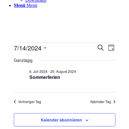
Downloads
Menü
Menü
Veranstaltungen
7/14/2024
Veranstaltu
Veranst
Suche
Tag
Ansicht
für
Suche
Datum
Navigat
wählen.
Ganztägig
14.
und
Juli
Ansichten,
6. Juli 2024
-
20. August 2024
2024
Sommerferien
Navigation
Vorheriger Tag
Nächster Tag
Kalender abonnieren