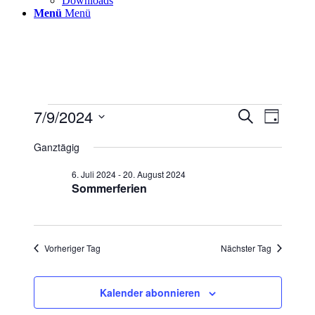
Downloads
Menü
Menü
Veranstaltungen
7/9/2024
Veranstaltu
Veranst
Suche
Tag
Ansicht
für
Suche
Datum
Navigat
wählen.
Ganztägig
9.
und
Juli
Ansichten,
6. Juli 2024
-
20. August 2024
2024
Sommerferien
Navigation
Vorheriger Tag
Nächster Tag
Kalender abonnieren