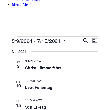
Downloads
Menü
Menü
Veranstaltungen
5/9/2024
 - 
7/15/2024
Veranstaltu
Veranst
Suche
Liste
Ansicht
Suche
Datum
Navigat
wählen.
Mai 2024
und
Ansichten,
9. Mai 2024
DO.
9
Navigation
Christi Himmelfahrt
10. Mai 2024
FR.
10
bew. Ferientag
15. Mai 2024
MI.
15
SchILF-Tag