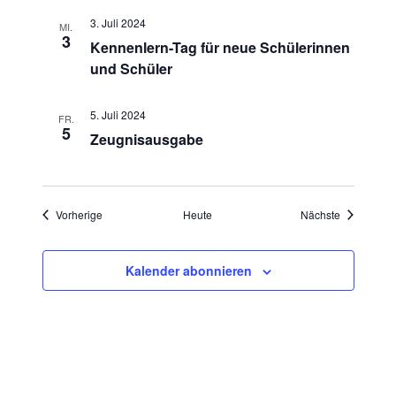
3. Juli 2024
MI.
3
Kennenlern-Tag für neue Schülerinnen
und Schüler
5. Juli 2024
FR.
5
Zeugnisausgabe
Veranstaltungen
Veranstalt
Vorherige
Heute
Nächste
Kalender abonnieren